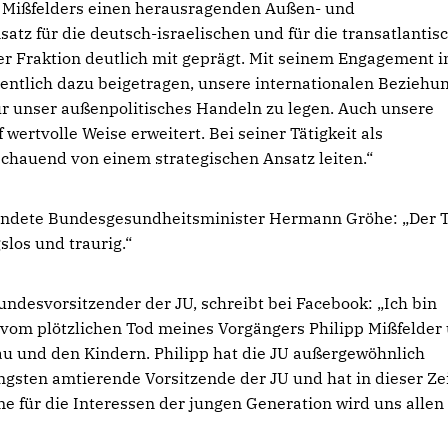
pp Mißfelders einen herausragenden Außen- und
nsatz für die deutsch-israelischen und für die transatlantis
er Fraktion deutlich mit geprägt. Mit seinem Engagement i
entlich dazu beigetragen, unsere internationalen Beziehu
ür unser außenpolitisches Handeln zu legen. Auch unsere
wertvolle Weise erweitert. Bei seiner Tätigkeit als
schauend von einem strategischen Ansatz leiten.“
kundete Bundesgesundheitsminister Hermann Gröhe:
Der 
los und traurig.“
Bundesvorsitzender der JU, schreibt bei Facebook:
Ich bin
t vom plötzlichen Tod meines Vorgängers Philipp Mißfelder
rau und den Kindern. Philipp hat die JU außergewöhnlich
ngsten amtierende Vorsitzende der JU und hat in dieser Ze
e für die Interessen der jungen Generation wird uns allen