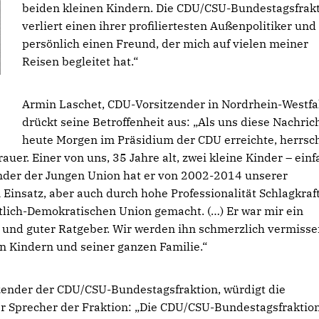
beiden kleinen Kindern. Die CDU/CSU-Bundestagsfrak
verliert einen ihrer profiliertesten Außenpolitiker und
persönlich einen Freund, der mich auf vielen meiner
Reisen begleitet hat.“
Armin Laschet, CDU-Vorsitzender in Nordrhein-Westfa
drückt seine Betroffenheit aus:
Als uns diese Nachric
heute Morgen im Präsidium der CDU erreichte, herrsc
rauer. Einer von uns, 35 Jahre alt, zwei kleine Kinder – einf
tzender der Jungen Union hat er von 2002-2014 unserer
insatz, aber auch durch hohe Professionalität Schlagkraf
tlich-Demokratischen Union gemacht. (…) Er war mir ein
r und guter Ratgeber. Wir werden ihn schmerzlich vermisse
en Kindern und seiner ganzen Familie.“
itzender der CDU/CSU-Bundestagsfraktion, würdigt die
er Sprecher der Fraktion:
Die CDU/CSU-Bundestagsfraktio