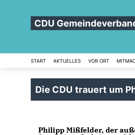
CDU Gemeindeverband
START
AKTUELLES
VOR ORT
MITMA
Die CDU trauert um Ph
Philipp Mißfelder, der au