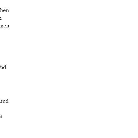
chen
n
ngen
Tod
 und
it