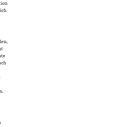
tion
 ich
len,
ht
hte
ach
t
n.
n