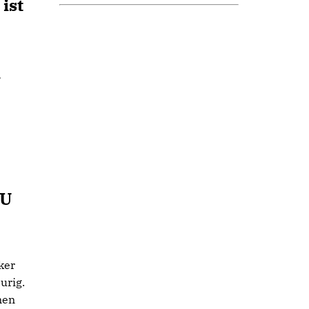
ist
r
DU
ker
urig.
nen