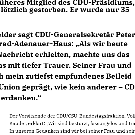
üheres Mitglied des CDU-Präsidiums, 
lötzlich gestorben. Er wurde nur 35
lder sagt CDU-Generalsekretär Pete
rad-Adenauer-Haus:
Als wir heute
achricht erhielten, machte uns das
ns mit tiefer Trauer. Seiner Frau und
h mein zutiefst empfundenes Beileid
 Union geprägt, wie kein anderer – C
verdanken.“
Der Vorsitzende der CDU/CSU-Bundestagsfraktion, Vol
Kauder, erklärt:
Wir sind bestürzt, fassungslos und tra
In unseren Gedanken sind wir bei seiner Frau und sei