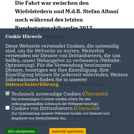
Die Fahrt war zwischen den
Wiefelstedern und M.d.B. Stefan Albani
noch während des letzten
Bundestagswahlkamfes 2013
verabredet worden.
Cookie Hinweis
Diese Webseite verwendet Cookies, die notwendig
Auf der Tagesordnung standen u. a.
sind, um die Webseite zu nutzen. Weiterhin
verwenden wir Dienste von Drittanbietern, die uns
neben einem Besuch im Reichstag ,
helfen, unser Webangebot zu verbessern (Website-
Optmierung). Für die Verwendung bestimmter
dem Bundeskanzleramt auch ein
Dienste, benötigen wir Ihre Einwilligung. Ihre
Einwilligung können Sie jederzeit widerrufen. Weitere
Besuch im Bundesministerium für
Informationen finden Sie in unserer
Bildung und Forschung sowie eine
Datenschutzerklärung
.
Stadtrundfahrt.
Technisch notwendige Cookies (
Übersicht
)
Die notwendigen Cookies werden allein für den
ordnungsgemäßen Gebrauch der Webseite benötigt.
Am dritten Tag übergaben die
Cookies von Drittanbietern (
Übersicht
)
Zur Optimierung unserer Webseite binden wir Dienste und
Teilnehmer eine "Erdspende aus dem
Angebote von Drittanbietern ein.
Ammerland "
Alle akzeptieren
Auswahl speichern