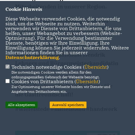
Mitarbeitenden in unserer Region.
Cookie Hinweis
Diese Webseite verwendet Cookies, die notwendig
Mit dabei: Bundestagsabgeordneter
sind, um die Webseite zu nutzen. Weiterhin
verwenden wir Dienste von Drittanbietern, die uns
Stephan Albani, Landtagsabgeordneter
helfen, unser Webangebot zu verbessern (Website-
und Vizepräsident des
Optmierung). Für die Verwendung bestimmter
Dienste, benötigen wir Ihre Einwilligung. Ihre
Niedersächsischen Landtags Jens
Einwilligung können Sie jederzeit widerrufen. Weitere
Informationen finden Sie in unserer
Nacke, Landratskandidat Hendrik
Datenschutzerklärung
.
Lehners und Bürgermeisterkandidatin
Technisch notwendige Cookies (
Übersicht
)
Dana Neumann.
Die notwendigen Cookies werden allein für den
ordnungsgemäßen Gebrauch der Webseite benötigt.
Cookies von Drittanbietern (
Übersicht
)
Vielen Dank an die Familie Siems für
Zur Optimierung unserer Webseite binden wir Dienste und
Angebote von Drittanbietern ein.
die Gastfreundschaft!
Alle akzeptieren
Auswahl speichern
#wiefelstede #mittelstand #handwerk