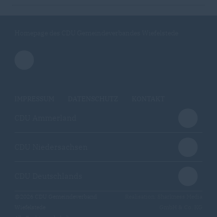
Homepage des CDU Gemeindeverbandes Wiefelstede
IMPRESSUM
DATENSCHUTZ
KONTAKT
CDU Ammerland
CDU Niedersachsen
CDU Deutschlands
@2026 CDU Gemeindeverband
Realisation: Sharkness Media
Wiefelstede
GmbH & Co. KG