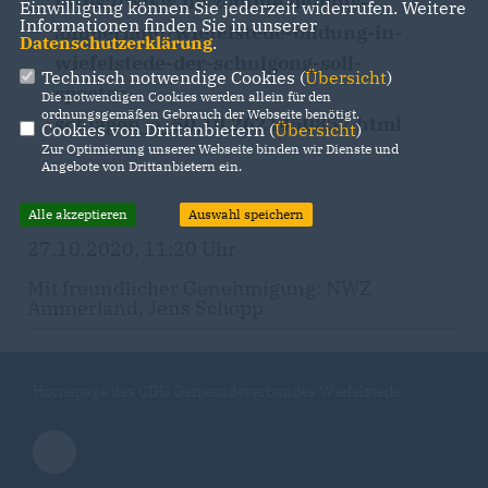
https://www.nwzonline.de/plus-
Einwilligung können Sie jederzeit widerrufen. Weitere
Informationen finden Sie in unserer
ammerland/wiefelstede-bildung-in-
Datenschutzerklärung
.
wiefelstede-der-schulgong-soll-
Technisch notwendige Cookies (
Übersicht
)
spaeter-
Die notwendigen Cookies werden allein für den
ordnungsgemäßen Gebrauch der Webseite benötigt.
schlagen_a_50,10,2621450857.html
Cookies von Drittanbietern (
Übersicht
)
Zur Optimierung unserer Webseite binden wir Dienste und
Angebote von Drittanbietern ein.
Alle akzeptieren
Auswahl speichern
27.10.2020, 11:20 Uhr
Mit freundlicher Genehmigung: NWZ
Ammerland, Jens Schopp
Homepage des CDU Gemeindeverbandes Wiefelstede