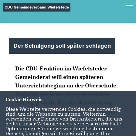
CDU Gemeindeverband Wiefelstede
Der Schulgong soll später schlagen
Die CDU-Fraktion im Wiefelsteder
Gemeinderat will einen späteren
Unterrichtsbeginn an der Oberschule.
Dazu hat sie einen entsprechenden
Cookie Hinweis
Antrag gestellt. Bei der Schulleitung
Diese Webseite verwendet Cookies, die notwendig
rennt die CDU damit offene Türen ein.
sind, um die Webseite zu nutzen. Weiterhin
verwenden wir Dienste von Drittanbietern, die uns
helfen, unser Webangebot zu verbessern (Website-
Mehr unter:
Optmierung). Für die Verwendung bestimmter
Dienste, benötigen wir Ihre Einwilligung. Ihre