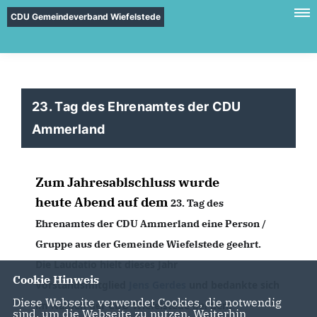
CDU Gemeindeverband Wiefelstede
23. Tag des Ehrenamtes der CDU
Ammerland
Zum Jahresablschluss wurde
heute Abend auf dem
23. Tag des
Ehrenamtes der CDU Ammerland eine Person /
Gruppe aus der Gemeinde Wiefelstede geehrt.
Die Laudatio hielt dieses Jahr
Cookie Hinweis
Vorstandsmitglied
Jens Gerdes
und bedankte sich
Diese Webseite verwendet Cookies, die notwendig
im Namen der CDU Wiefelstede bei dem
sind, um die Webseite zu nutzen. Weiterhin