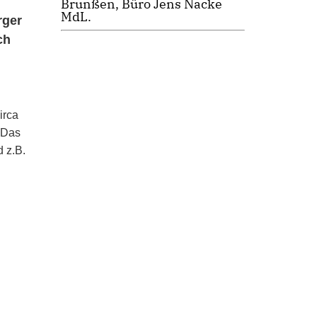
Brunßen, Büro Jens Nacke
MdL.
rger
ch
irca
. Das
d z.B.