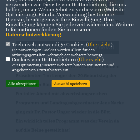
verwenden wir Dienste von Drittanbietern, die uns
helfen, unser Webangebot zu verbessern (Website-
Optmierung). Für die Verwendung bestimmter
Dienste, benötigen wir Ihre Einwilligung. Ihre
v.l.n.r. Jens Nacke,Tanja Pohl, Katharina Dierks, Tim
Einwilligung können Sie jederzeit widerrufen. Weitere
Lenger, Ilka Studnik
Informationen finden Sie in unserer
Datenschutzerklärung
.
Technisch notwendige Cookies (
Übersicht
)
CDU Wiefelstede feiert Karneval
Die notwendigen Cookies werden allein für den
ordnungsgemäßen Gebrauch der Webseite benötigt.
Cookies von Drittanbietern (
Übersicht
)
Zur Optimierung unserer Webseite binden wir Dienste und
Die CDU Wiefelstede feierte zusammen mit dem
Angebote von Drittanbietern ein.
Präsidenten Tim Lenger den 20.Geburtstag der
Alle akzeptieren
Auswahl speichern
Lachenden Bütt“.
Ein toller Abend mit abwechslungsreichen
Programm und
Landtagsabgeordneter Jens Nacke
ging mit Dr. Pastor Unger wieder in die
Bütt.
Ein wirklich tolles Programm was der Verein da
auf die Beine gestellt hat!