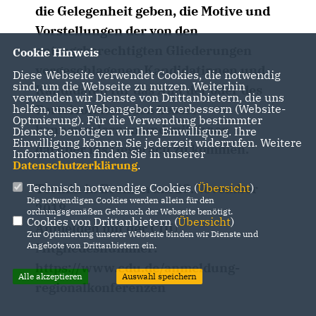
die Gelegenheit geben, die Motive und
Vorstellungen der von den
antragsberechtigten Gliederungen
Cookie Hinweis
vorgeschlagenen Kandidatinnen und
Diese Webseite verwendet Cookies, die notwendig
sind, um die Webseite zu nutzen. Weiterhin
Kandidaten für das Amt der oder des
verwenden wir Dienste von Drittanbietern, die uns
Parteivorsitzenden besser
helfen, unser Webangebot zu verbessern (Website-
Optmierung). Für die Verwendung bestimmter
kennenzulernen und mit ihnen
Dienste, benötigen wir Ihre Einwilligung. Ihre
Einwilligung können Sie jederzeit widerrufen. Weitere
darüber ins Gespräch zu kommen.
Informationen finden Sie in unserer
Datenschutzerklärung
.
Termin in Bremen am 29.November
Technisch notwendige Cookies (
Übersicht
)
Die notwendigen Cookies werden allein für den
2018
ordnungsgemäßen Gebrauch der Webseite benötigt.
Cookies von Drittanbietern (
Übersicht
)
Anmelden mit der CDU
Zur Optimierung unserer Webseite binden wir Dienste und
Mitgliedesnummer:
Angebote von Drittanbietern ein.
https://www.cdu.de/anmeldung-
Alle akzeptieren
Auswahl speichern
regionalkonferenzen